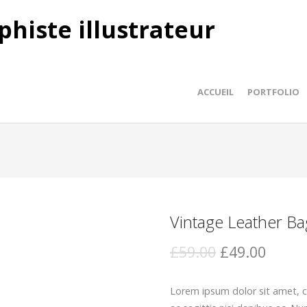
phiste illustrateur
ACCUEIL
PORTFOLIO
Vintage Leather Ba
£59.00
£49.00
Lorem ipsum dolor sit amet, co