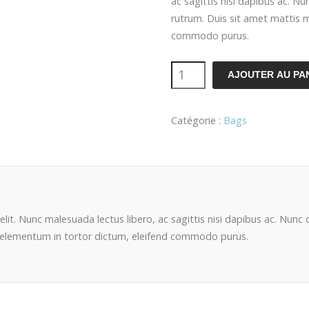
ac sagittis nisi dapibus ac. N
rutrum. Duis sit amet mattis m
commodo purus.
AJOUTER AU PA
Catégorie :
Bags
lit. Nunc malesuada lectus libero, ac sagittis nisi dapibus ac. Nunc
i, elementum in tortor dictum, eleifend commodo purus.