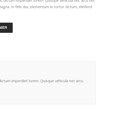
unc dictum imperdiet lorem. Quisque vehicula nec arcu nec
agna. In felis dui, elementum in tortor dictum, eleifend
NIER
 dictum imperdiet lorem. Quisque vehicula nec arcu