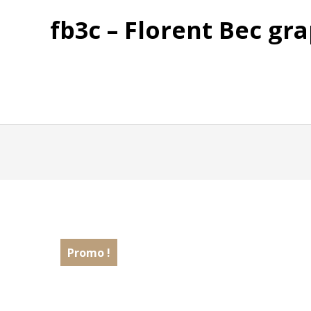
fb3c – Florent Bec gra
Promo !