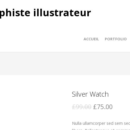
phiste illustrateur
ACCUEIL
PORTFOLIO
Silver Watch
£99.00
£75.00
Nulla ullamcorper sed sem sed 