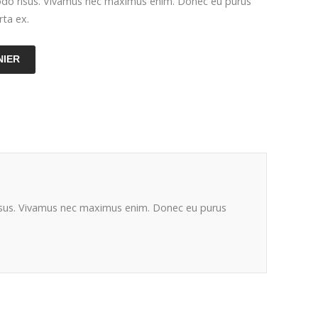
odo risus. Vivamus nec maximus enim. Donec eu purus
rta ex.
NIER
 risus. Vivamus nec maximus enim. Donec eu purus