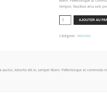
libero. Pellentesque at comm
tempor, faucibus arcu sed, po
AJOUTER AU PA
Catégorie :
Watches
na auctor, lobortis elit in, semper libero. Pellentesque at commodo