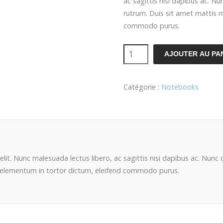
ac sagittis nisi dapibus ac. N
rutrum. Duis sit amet mattis m
commodo purus.
AJOUTER AU PA
Catégorie :
Notebooks
lit. Nunc malesuada lectus libero, ac sagittis nisi dapibus ac. Nunc
i, elementum in tortor dictum, eleifend commodo purus.