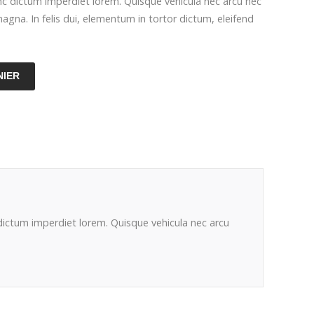
unc dictum imperdiet lorem. Quisque vehicula nec arcu nec
agna. In felis dui, elementum in tortor dictum, eleifend
NIER
 dictum imperdiet lorem. Quisque vehicula nec arcu