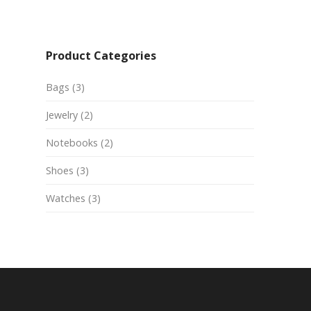
Product Categories
Bags
(3)
Jewelry
(2)
Notebooks
(2)
Shoes
(3)
Watches
(3)