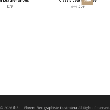
Sale
n Leather Shoes
Classic Leather Shoe
£79
£79
£59
© 2026
fb3c – Florent Bec graphiste illustrateur
All Rights Reserved.