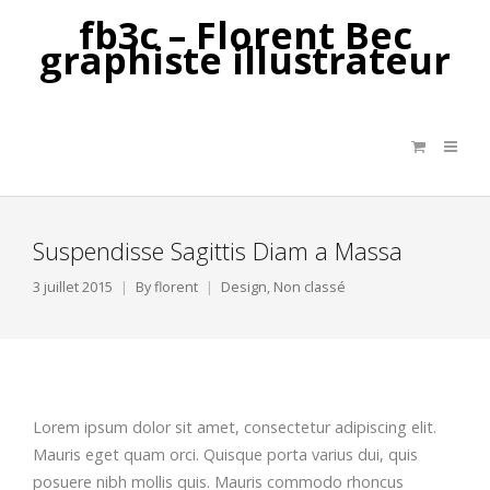
fb3c – Florent Bec
graphiste illustrateur
Suspendisse Sagittis Diam a Massa
3 juillet 2015
By
florent
Design
,
Non classé
Lorem ipsum dolor sit amet, consectetur adipiscing elit.
Mauris eget quam orci. Quisque porta varius dui, quis
posuere nibh mollis quis. Mauris commodo rhoncus