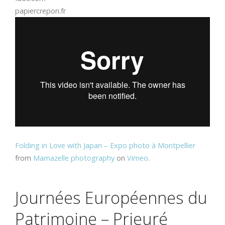
papiercrepon.fr
Folding in Love with Japan – Expo photo à Montpellier
from
Mamazelle photography
on
Vimeo
.
Journées Européennes du
Patrimoine – Prieuré