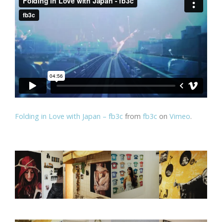
Folding in Love with Japan – fb3c
from
fb3c
on
Vimeo
.