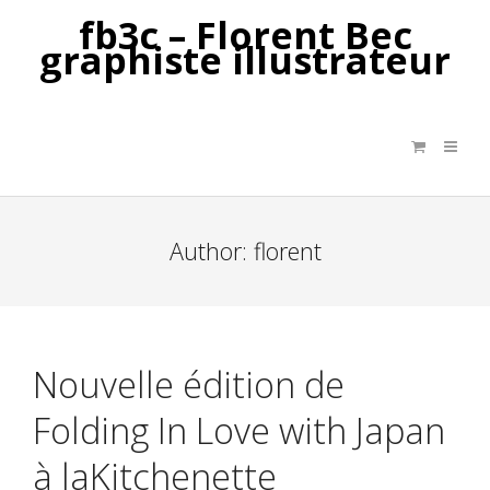
fb3c – Florent Bec
graphiste illustrateur
Author:
florent
Nouvelle édition de
Folding In Love with Japan
à laKitchenette