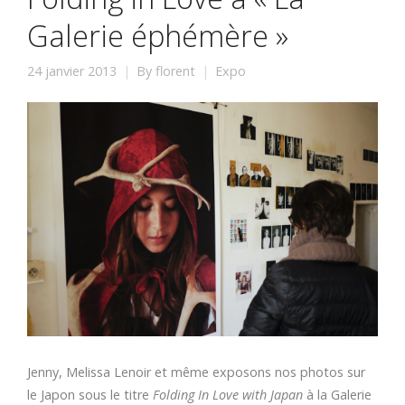
Galerie éphémère »
24 janvier 2013
By
florent
Expo
Jenny, Melissa Lenoir et même exposons nos photos sur
le Japon sous le titre
Folding In Love with Japan
à la Galerie