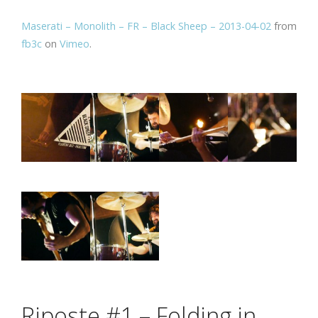
Maserati – Monolith – FR – Black Sheep – 2013-04-02
from
fb3c
on
Vimeo
.
Riposte #1 – Folding in