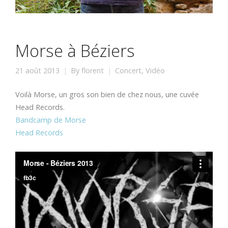
Morse à Béziers
21 août 2013
By
florent
Concert
,
Vidéo
Voilà Morse, un gros son bien de chez nous, une cuvée
Head Records.
Bandcamp de Morse
Head Records