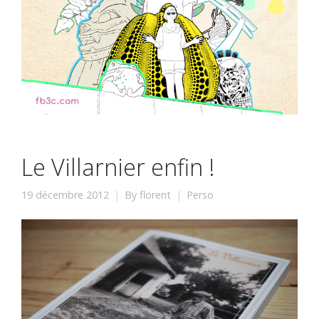
Le Villarnier enfin !
19 décembre 2012
By
florent
Perso