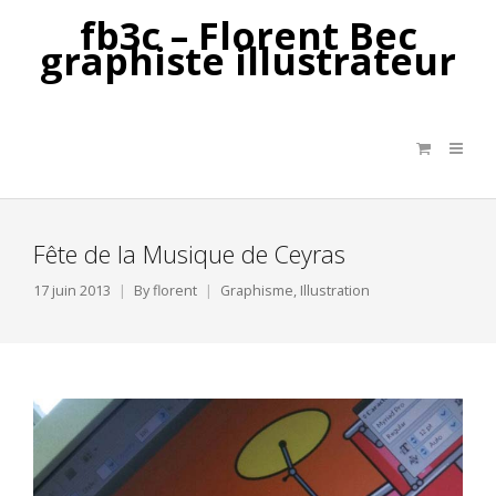
fb3c – Florent Bec
graphiste illustrateur
Fête de la Musique de Ceyras
17 juin 2013
By
florent
Graphisme
,
Illustration