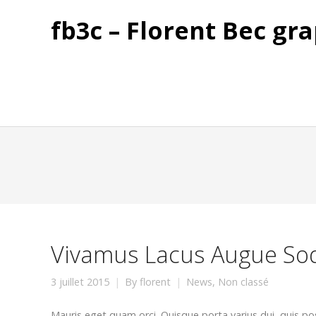
fb3c – Florent Bec gra
Vivamus Lacus Augue So
3 juillet 2015
By
florent
News
,
Non classé
Mauris eget quam orci. Quisque porta varius dui, quis p