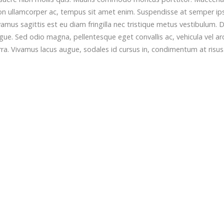
ces non ullamcorper ac, tempus sit amet enim. Suspendisse at semper i
ivamus sagittis est eu diam fringilla nec tristique metus vestibulum.
ugue. Sed odio magna, pellentesque eget convallis ac, vehicula vel ar
erra. Vivamus lacus augue, sodales id cursus in, condimentum at risus