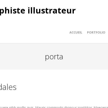
phiste illustrateur
ACCUEIL
PORTFOLIO
porta
dales
osuere nibh mollis quis. Mauris commodo rhoncus porttitor. Maecena