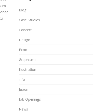
psum.
Blog
 Donec
cu.
Case Studies
.
Concert
Design
Expo
Graphisme
Illustration
info
Japon
Job Openings
News