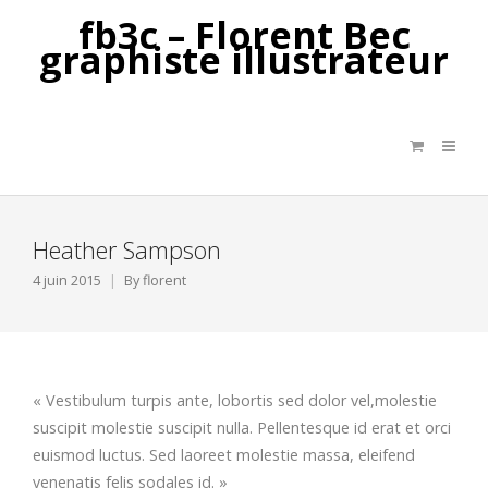
fb3c – Florent Bec
graphiste illustrateur
Heather Sampson
4 juin 2015
By
florent
« Vestibulum turpis ante, lobortis sed dolor vel,molestie
suscipit molestie suscipit nulla. Pellentesque id erat et orci
euismod luctus. Sed laoreet molestie massa, eleifend
venenatis felis sodales id. »